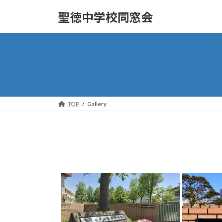
コ
ナ
聖徳中学校同窓会
ン
ビ
テ
ゲ
ン
ー
ツ
シ
へ
ョ
ス
ン
キ
に
ッ
移
TOP
Gallery
プ
動